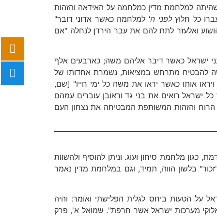
 שהיתה למלחמת מדין כמלחמה על האידאה והזהות
ברו כל חלוץ
לפני ה'
למלחמה כאשר אדוני דובר"
ושוע ואלעזר לתת להם את עבר הירדן לנחלה "אם
י בני ישראל כאשר דיבר אליהם משה; כארבעים אלף
 משה להבטיח מתרחש במציאות, נשמרת אחדותו של
יראו אותו כאשר יראו את משה כל ימי חייו" [שם,
כל ישראל רואים את בני גד וראובן עוברים עמהם
ות הרוח והזהות המשותפת המבטיחה את נצחון העם
 כגון מלחמת סיחון ועוג. וניתן להוסיף ולהשוות
ור" בלשון הווה, תמיד, וגם במלחמת מדין נאמר
אל על הטעות ביחס לגלית הפלישתי ואומר: והיה
לוקי מערכות ישראל אשר חרפת". שמואל א', פרק