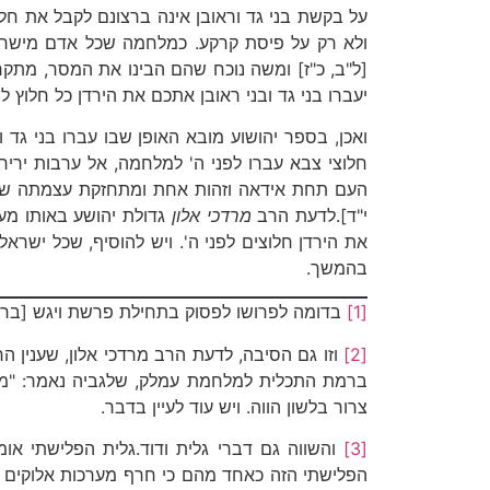
על בקשת בני גד וראובן אינה ברצונם לקבל את ח
ולא רק על פיסת קרקע. כמלחמה שכל אדם מישראל 
[ל"ב, כ"ז] ומשה נוכח שהם הבינו את המסר, מתק
יעברו בני גד ובני ראובן אתכם את הירדן כל חלוץ לפ
ואכן, בספר יהושוע מובא האופן שבו עברו בני גד 
חלוצי צבא עברו לפני ה' למלחמה, אל ערבות ירי
העם תחת אידאה וזהות אחת ומתחזקת עצמתה של מנהי
י"ד].לדעת הרב
מרדכי אלון
גדולת יהושע באותו מעמ
את הירדן חלוצים לפני ה'. ויש להוסיף, שכל ישר
בהמשך.
[1]
בדומה לפרושו לפסוק בתחילת פרשת ויגש [בראשית,
[2]
וזו גם הסיבה, לדעת הרב מרדכי אלון, שענין ה
ברמת התכלית למלחמת עמלק, שלגביה נאמר: "מלחמ
צרור בלשון הווה. ויש עוד לעיין בדבר.
[3]
והשווה גם דברי גלית ודוד.גלית הפלישתי או
הפלישתי הזה כאחד מהם כי חרף מערכות אלוקים ח