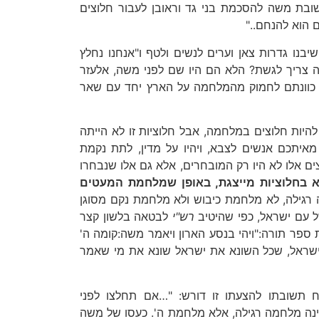
ת משה להסכמת בני גד וראובן לעבור חלוצים
הוא להנחם.."
יבנו גדרות צאן וערים לנשים ולטף ו"אנחנו נחלץ
ה צריך לגשת? הלא הם היו שם לפני משה, אלעזר
ן כוונתם לחמוק מהמלחמה על הארץ יחד עם שאר
יות חלוצים במלחמה, אבל חלוציות זו לא הייתה
יתכם אנשים לצבא, ויהיו על מדין, לתת נקמת
ים אלו לא היו רק המובחרים, אלא גם אלו שנבחרו
א בחלוציות מייצגת, באופן שמלחמת המעטים
 רגילה, לא מלחמת כיבוש ולא מלחמת נקם מסוגן
ל עם ישראל, כפי שהיטיב
רש"י
לבטאה בלשון קצר
ספר תורה:"ויהי בנסע הארון ויאמר משה:קומה ה'
 ישראל, שכל השונא את ישראל שונא את מי שאמר
תח תשובתו להצעתו זו דורש: "…אם תחלצו לפני
אינה מלחמה רגילה, אלא מלחמת ה'. כעסו של משה