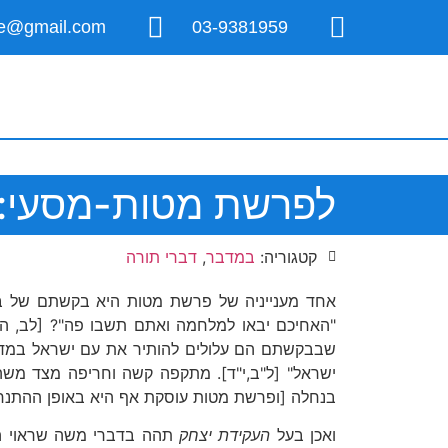
ice@gmail.com
03-9381959
לפרשת מטות-מסעי: "
קטגוריה:
במדבר
,
דברי תורה
אחד מענייניה של פרשת מטות היא בקשתם של בני
"האחיכם יבאו למלחמה ואתם תשבו פה"? [לב, ה
שבבקשתם הם עלולים להותיר את עם ישראל במדבר
ישראל" [ל"ב,י"ד]. מתקפה קשה וחריפה מצד משה
בנחלה [ופרשת מטות עוסקת אף היא באופן ההתנח
ואכן בעל
העקידת יצחק
תהה בדברי משה שראוי היה