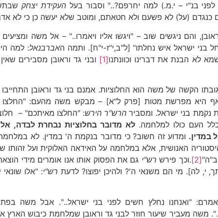
ני בנ"י – י.מ.) למה יחרפם?.." וסבור בעל
העקידת יצחק
שבתשוב
גדם (על) לא פשעם ולא חטאתם, ומוטב שלא יעשה כן כי לא אדם 
, והם ניגשים שוב – "ויגשו אליו ויאמרו.." – אל משה ומציעים ש
 בני ישראל איש נחלתו" [ל"ב,י"ז-י"ח]. ותמה ה
אברבנאל
: למה הי
 לא הבנת את דברינו וכוונתנו
[1]
ובני גד וראובן מסבירים שאי
תו הקשה של משה הוא החלוציות. אמנם בני גד וראובן התחייבו לה
ף היא מפרשת מטות [פרק ל"א] – מבקש משה מהעם: "החלצו מא
ת נקמת בני ישראל. ומסביר
הרש"ר הירש
: "החלצו מאיתכם" – חלוצ
כלל העם כולו למלחמה.
לא מדובר בחלוציות נבחרת לבדה, אל
במדין.
ומדוע זה חשוב? כי מדובר בנקמת ה' במדין. לא במלחמה
יסטוריה האנושית, אלא במלחמה על האידאה האלוקית ועל זהותו ש
ב"ה"
[2]
.וכך פירש
רש"י
גם את הפסוק אותו אנו אומרים מידי הוצאת 
ך, י, לה]. מי הם משנאי ה'? ולהיכן יפוצו? לדעת
רש"י
: "אלו שונאי
באמרם: "ואנחנו נחלץ חשים לפני בני ישראל..". אבל משה בפ
…". משה מעביר שיעור חוזר לבני גד וראובן שמלחמת כיבוש הארץ 