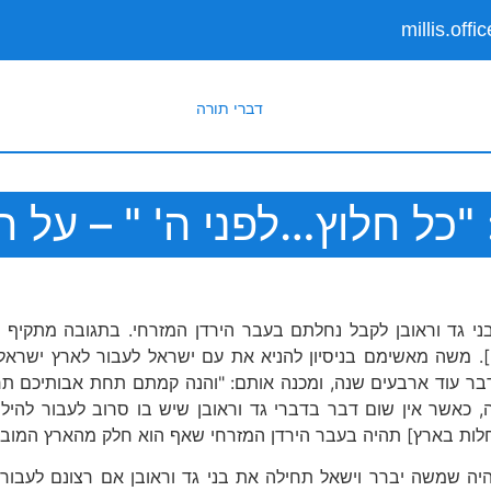
millis.off
דברי תורה
כל חלוץ…לפני ה' " – על 
 גד וראובן לקבל נחלתם בעבר הירדן המזרחי. בתגובה מתקיף מ
]. משה מאשימם בניסיון להניא את עם ישראל לעבור לארץ ישרא
 עוד ארבעים שנה, ומכנה אותם: "והנה קמתם תחת אבותיכם תרב
, כאשר אין שום דבר בדברי גד וראובן שיש בו סרוב לעבור לה
לות בארץ] תהיה בעבר הירדן המזרחי שאף הוא חלק מהארץ המוב
 שמשה יברר וישאל תחילה את בני גד וראובן אם רצונם לעבור 