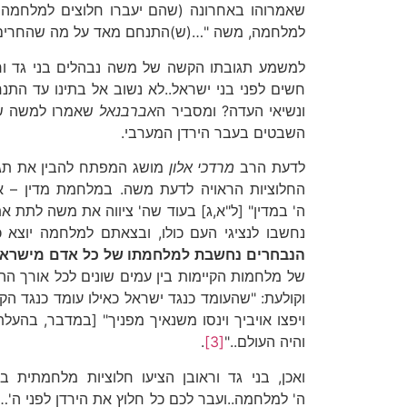
שאמרוהו באחרונה (שהם יעברו חלוצים למלחמה לפ
למלחמה, משה "…(ש)התנחם מאד על מה שהחרים כנ
למשמע תגובתו הקשה של משה נבהלים בני גד וראובן
חשים לפני בני ישראל..לא נשוב אל בתינו עד התנחל
ונשיאי העדה? ומסביר ה
אברבנאל
שאמרו למשה שמא
השבטים בעבר הירדן המערבי.
לדעת הרב
מרדכי אלון
מושג המפתח להבין את תגוב
החלוציות הראויה לדעת משה. במלחמת מדין – א
ה' במדין" [ל"א,ג] בעוד שה' ציווה את משה לתת א
נחשבו לנציגי העם כולו, ובצאתם למלחמה יוצא 
הנבחרים נחשבת למלחמתו של כל אדם מישראל 
של מלחמות הקיימות בין עמים שונים לכל אורך הה
וקולעת: "שהעומד כנגד ישראל כאילו עומד כנגד הק
ויפצו אויביך וינסו משנאיך מפניך" [במדבר, בהעלת
והיה העולם.."
[3]
.
ואכן, בני גד וראובן הציעו חלוציות מלחמתית 
ה' למלחמה..ועבר לכם כל חלוץ את הירדן לפני ה'