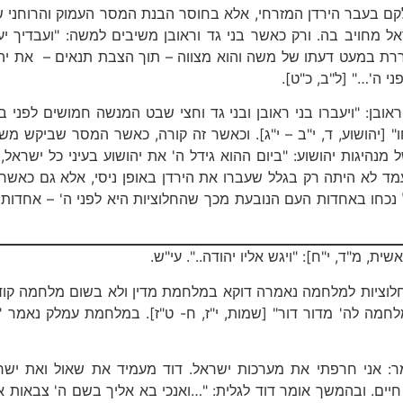
לקם בעבר הירדן המזרחי, אלא בחוסר הבנת המסר העמוק והרוחני
מחויב בה. ורק כאשר בני גד וראובן משיבים למשה: "ועבדיך יע
ררת במעט דעתו של משה והוא מצווה – תוך הצבת תנאים – את יה
ני ה'…" [ל"ב, כ"ט].
וראובן: "ויעברו בני ראובן ובני גד וחצי שבט המנשה חמושים לפנ
חו" [יהושוע, ד, י"ב – י"ג]. וכאשר זה קורה, כאשר המסר שביקש
גות יהושוע: "ביום ההוא גידל ה' את יהושוע בעיני כל ישראל, ו
ד לא היתה רק בגלל שעברו את הירדן באופן ניסי, אלא גם כאשר 
אל נכחו באחדות העם הנובעת מכך שהחלוציות היא לפני ה' – אחד
 מ"ד, י"ח]: "ויגש אליו יהודה..". עי"ש.
חלוציות למלחמה נאמרה דוקא במלחמת מדין ולא בשום מלחמה קודמת,
ה לה' מדור דור" [שמות, י"ז, ח- ט"ז]. במלחמת עמלק נאמר "זכ
מר: אני חרפתי את מערכות ישראל. דוד מעמיד את שאול ואת ישר
יים. ובהמשך אומר דוד לגלית: "…ואנכי בא אליך בשם ה' צבאות א