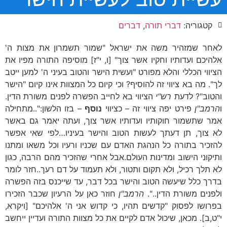
קטגוריה:
דברי תורה
,
דברים
לאחר שמזהיר משה את ישראל "שמור תשמרון את מצות ה'
אלהיכם ועדותיו וחקיו אשר צוך" [ו, י"ז] מוסיפה התורה מפיו את
הציווי הכללי והלא מפורט "ועשית הישר והטוב בעיני ה' למען ייטב
לך". מה בא ציווי זה להוסיף? וכי קיום כל המצוות אינו קיום "הישר
והטוב"? לדעת
רש"י
הציווי בא לחייב הפשרה לפנים משורת הדין.
ו
הרמב"ן
פירט יפה ציווי זה – כציווי
נוסף
– בזו הלשון:"..מתחילה
אמר שתשמור חוקותיו ועדותיו אשר צוך, ועתה יאמר גם באשר
לא צוך, תן דעתך לעשות הטוב והישר בעיניו…לפי שאי אפשר
להזכיר בתורה כל הנהגת האדם עם שכניו ורעיו וכל משאו ומתנו
ותיקוני הישוב ומדינות העולם.אבל אחרי שהזכיר מהם הרבה, כגון
לא תלך רכיל, ולא תקום ותטור, ולא תעמוד על דם רעך..חזר לומר
בדרך כלל שיעשה הטוב והישר בכל דבר, עד שייכנס בזה הפשרה
ולפנים משורת הדין..".
הרמב"ן
חוזר כאן על הרעיון שכבר הזכירו
בפרושו לפסוק "קדשים תהיו, כי קדוש אני ה' אלהיכם" [ויקרא,
י"ט,ב]. מכאן, שיכול אדם לקיים את כל מצוות התורה ועדיין ייחשב