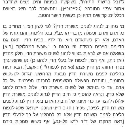
ל"נבל ברשות התורה", כשיקשה בציניות והיכן מצינו שהדבר
אסור עפ"י התורה? [
נ.לייבוביץ
]. והתשובה לכך היא בציווים
הכלליים: קדושים תהיו וכן בעשית הישר והטוב.
מי מחוייב לנהוג לפנים משורת הדין? לפי לשון הציווי מחוייב בו
כל אדם ואדם, וכעולה מדברי
הרמב"ן
, בכל הליכותיו והנהגותיו של
האדם, ולא רק כשהאדם הוא צד לדיון בבית הדין. האם גם
הדיינים חייבים במידה זו? נראה כי "שורש המחלוקת [הוא]
בשאלה אם יש לראות בציווי לנהוג לפנים משורת הדין חלק מהדין
(ואז ניתן, ואף רצוי, לכפות על בעלי הדין לנהוג כן) או שהוא ערך
נפרד החורג מן הדין עצמו (ואז אין לכפות)" [
ר.יעקובי
]. הבעייתיות
בהליכה לפנים משורת הדין נובעת מהחשש הגדול לטשטוש
תחומים, והותרת הפעולה המשפטית להבנתו הפרטית של כל
אדם, עד כי בנימוק של לפנים משורת הדין עלול האדם לנהוג
שלא כדין. ונראה להוסיף כי חיוב הדיין לנהוג לפנים משורת הדין
עלולה להצר עד כדי איונה של חובת האדם בעל הדין לנהוג לפנים
משורת הדין. לפיכך, שפיר נוהגים דייני ושופטי ישראל שלא לכפות
הליכה לפנים משורת הדין אלא רק להמליץ על כך לבעלי הדין
[ראה מחקרו של ד"ר
ר"ש קליינמן
] אף כשיש סמכות בידם