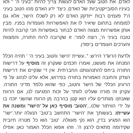
לאדם. את הטוב שעל האדם לעשות צריך להיות "בעיני ה' " ולא
בעיניו הסובייקטיביות של האדם. כיצד ידע האדם מהו הטוב בעיני
ה'? פעמים רבות ייזדקק האדם לא רק לשכלו הישר, אלא גם
למומחה בתחום שיאיר לו את האפשרויות העומדות בפניו. מבין
אותן אפשרויות מצווה האדם לבחור באפשרות הכי קרובה להיות
טובה בעיני ה', רוצה לומר: זו שקרובה לרוח התורה, והמצוות
והערכים העומדים ביסודן.
ולדעת
הרש"ר הירש
: "..עשיית 'הישר והטוב בעיני ה' ' תהיה הכלל
המנחה את מעשנו, ואמרו חכמים שעקרון זה
מוסיף
על דרישות
התורה ביחס להתנהגותנו החברתית. אין די שנקיים את דרישות
הצדק והחובה האמורות בתורה בפירוש, אלא עלינו לנהוג על פי
הרעיון הכללי של הישר והטוב, כפי שהוא נלמד מדיני התורה.
עקרון זה מורה שעלינו לוותר על זכות המגיעה לנו, אם הרווח
שאנחנו מוותרים עליו הוא קטן בהרבה מן הרווח שהשני יזכה בו
על ידי הוויתור שלנו…
'הטוב' מוסיף כאן על 'הישר' ומשנה את
עשייתו
. בעשותך את 'הישר' התחשב ב'טוב' הנעלה יותר.'ישר'
הוא המגיע בדין, הוא נקי מעוולה. 'טוב' הוא כל מטרה חיובית
שקידומה מתאים לרצון ה'. וזהו אפוא הכלל האמור כאן: אפילו