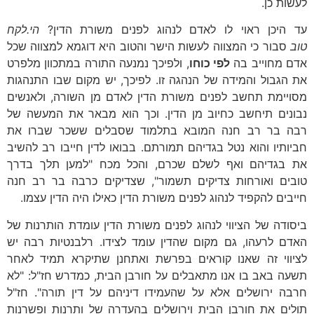
לעשות כן.
עד היכן ראוי לו לאדם לנהוג לפנים משורת הדין?
הי.לקח
טוב
סבור כי המצווה לעשות הישר והטוב היא דוגמא למצווה שכל
אדם מחוייב בה
לפי כוחו
, ולפיכך נמנעה התורה במתכוון מלפרט
את הגבול והמידה של הנהגה זו. לפיכך, יש מקום שבו התנהגות
מסויימת תחשב לפנים משורת הדין לאדם מן השורה, ולאנשים
נבונים תיחשב כחיוב מן הדין. וכך הוא מבאר את המעשה של
רבה בר רב חנה המובא בתלמוד שסבלים ששכר שברו את
חביותיו והוא נטל בגדיהם תמורתם. בבואו לדין חייבו רב להשיב
את בגדיהם ואף לשלם שכרם, והכל מכח "למען תלך בדרך
טובים ואורחות צדיקים תשמור", שצדיקים כרבה בר רב חנה
חייבים להקפיד לנהוג לפנים משורת הדין כאילו היה הדין עצמו.
ביסודה של הציווי לנהוג לפנים משורת הדין עומדת הותרנות של
האדם לרעהו, גם מקום שהדין עומד לצידו. רלבנטיות רבה יש
לציווי זה שאנו קוראים בפרשת ואתחנן שתיקרא תמיד לאחר
תשעה באב בו אנו מתאבלים על חורבן הבית, כמדרש חז"ל: "לא
חרבה ירושלים אלא על שהעמידו דיניהם על דין תורה". חז"ל
תולים את חורבן הבית וירושלים בהעדרה של ותרנות ופשרנות