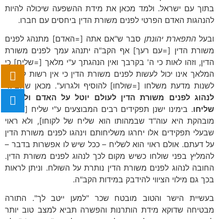
בתוך עם ישראל. ולמד מכאן את מידת ההשפעה שיכולה להיות
להנהגות האדם הפרטי לפנים משורת הדין ביחסים עם חברו.
ובעל
התפארת יהונתן
סבר ש"אם אתה [=האדם] מתנהג לפנים
משורת הדין [=עם רעך] אף הקב"ה יתנהג עמך לפנים משורת
הדין, וזהו לאות כי ה' בקרבך ואין הנהגתך ע"י מלאך [=שליח] כי
המלאך אינו יכול לעשות לפנים משורת הדין כי אין רשות לשליח
לשנות מדעת משלחו [=שולחו] להוסיף ולגרוע". מכאן ש
הציווי
לנהוג לפנים משורת הדין לעולם יוטל על האדם ולא על
שליחו
. בימינו ישנן תפקידים רבים המבוצעים ע"י שליח [דוגמא
מובהקת היא עוה"ד שבמהותו הוא שליח של לקוחו], ולא ראוי
שבעלי תפקידים אלו יחרגו משליחותם וינהגו לפנים משורת הדין
על דעתם. אולם ראוי הוא לשליח – ככל שיש לו אפשרות בדבר –
להמליץ בפני שולחו כשיש מקום לכך לנהוג לפנים משורת הדין.
החובה לנהוג לפנים משורת הדין נותרת על השולח. וניתן לראות
בכך גם מילוי הציווי להידבק במידות הקב"ה.
בעשיית הישר והטוב מובטח שכר "למען ייטב לך". התורה
מבטיחה שדוקא מידת הותרנות והפשרה תביא למצב טוב יותר