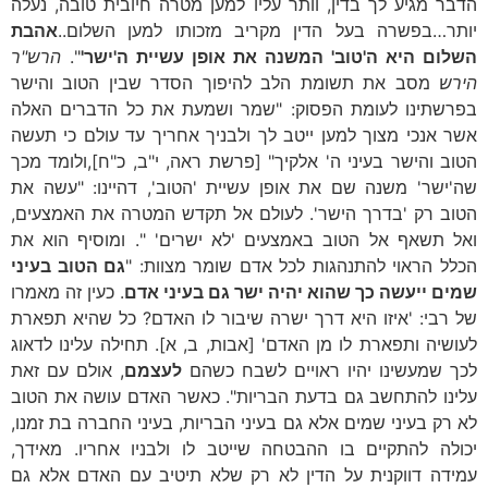
הדבר מגיע לך בדין, וותר עליו למען מטרה חיובית טובה, נעלה
יותר…בפשרה בעל הדין מקריב מזכותו למען השלום..
אהבת
השלום היא ה'טוב' המשנה את אופן עשיית ה'ישר'
".
הרש"ר
הירש
מסב את תשומת הלב להיפוך הסדר שבין הטוב והישר
בפרשתינו לעומת הפסוק: "שמר ושמעת את כל הדברים האלה
אשר אנכי מצוך למען ייטב לך ולבניך אחריך עד עולם כי תעשה
הטוב והישר בעיני ה' אלקיך" [פרשת ראה, י"ב, כ"ח],ולומד מכך
שה'ישר' משנה שם את אופן עשיית 'הטוב', דהיינו: "עשה את
הטוב רק 'בדרך הישר'. לעולם אל תקדש המטרה את האמצעים,
ואל תשאף אל הטוב באמצעים 'לא ישרים' ". ומוסיף הוא את
הכלל הראוי להתנהגות לכל אדם שומר מצוות: "
גם הטוב בעיני
שמים ייעשה כך שהוא יהיה ישר גם בעיני אדם
. כעין זה מאמרו
של רבי: 'איזו היא דרך ישרה שיבור לו האדם? כל שהיא תפארת
לעושיה ותפארת לו מן האדם' [אבות, ב, א]. תחילה עלינו לדאוג
לכך שמעשינו יהיו ראויים לשבח כשהם
לעצמם
, אולם עם זאת
עלינו להתחשב גם בדעת הבריות". כאשר האדם עושה את הטוב
לא רק בעיני שמים אלא גם בעיני הבריות, בעיני החברה בת זמנו,
יכולה להתקיים בו ההבטחה שייטב לו ולבניו אחריו. מאידך,
עמידה דווקנית על הדין לא רק שלא תיטיב עם האדם אלא גם