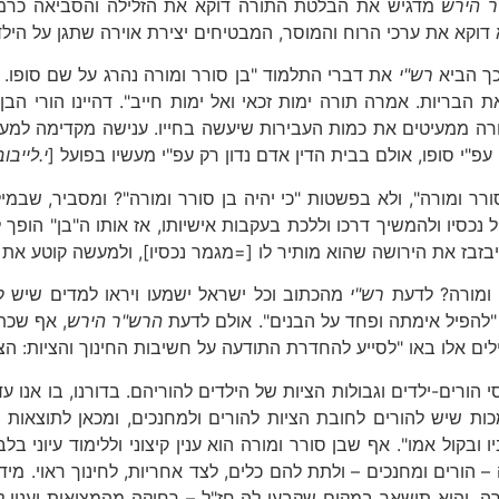
 הירש
מדגיש את הבלטת התורה דוקא את הזלילה והסביאה כרמז 
דוקא את ערכי הרוח והמוסר, המבטיחים יצירת אוירה שתגן על היל
כך הביא
רש"י
את דברי התלמוד "בן סורר ומורה נהרג על שם סופו. 
 הבריות. אמרה תורה ימות זכאי ואל ימות חייב". דהיינו הורי ה
ורה ממעיטים את כמות העבירות שיעשה בחייו. ענישה מקדימה למעש
 עפ"י סופו, אולם בבית הדין אדם נדון רק עפ"י מעשיו בפועל [
י.לייבוב
ורר ומורה", ולא בפשטות "כי יהיה בן סורר ומורה"? ומסביר, שב
ל נכסיו ולהמשיך דרכו וללכת בעקבות אישיותו, אז אותו ה"בן" הופך 
יבזבז את הירושה שהוא מותיר לו [=מגמר נכסיו], ולמעשה קוטע את ב
ר ומורה? לדעת
רש"י
מהכתוב וכל ישראל ישמעו ויראו למדים שיש לה
להפיל אימתה ופחד על הבנים". אולם לדעת
הרש"ר
הירש
, אף שכתו
לים אלו באו "לסייע להחדרת התודעה על חשיבות החינוך והציות: הצי
סי הורים-ילדים וגבולות הציות של הילדים להוריהם. בדורנו, בו אנו 
ות שיש להורים לחובת הציות להורים ולמחנכים, ומכאן לתוצאות 
ו ובקול אמו". אף שבן סורר ומורה הוא ענין קיצוני וללימוד עיוני
 הורים ומחנכים – ולתת להם כלים, לצד אחריות, לחינוך ראוי. מי
רה, והיא תישאר במקום שקבעו לה חז"ל – רחוקה מהמציאות וענין ל