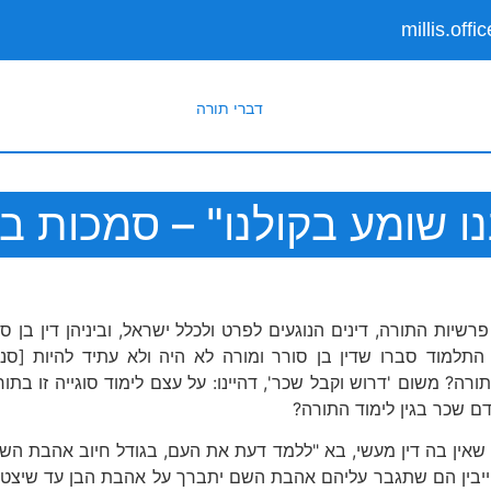
millis.off
דברי תורה
ו שומע בקולנו" – סמכות בחי
יות התורה, דינים הנוגעים לפרט ולכלל ישראל, וביניהן דין בן סו
התלמוד סברו שדין בן סורר ומורה לא היה ולא עתיד להיות [סנהד
רה? משום 'דרוש וקבל שכר', דהיינו: על עצם לימוד סוגייה זו בתו
ם שכר בגין לימוד התורה?
אף שאין בה דין מעשי, בא "ללמד דעת את העם, בגודל חיוב אהבת 
חיייבין הם שתגבר עליהם אהבת השם יתברך על אהבת הבן עד שיצטרכ