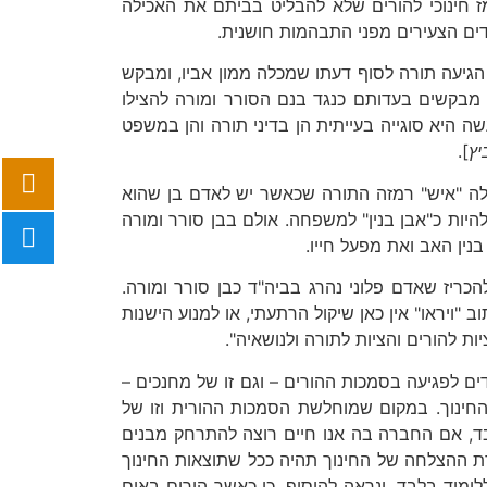
חינוכי להורים שלא להבליט בביתם את האכילה
דים הצעירים מפני התבהמות חושנית.
הגיעה תורה לסוף דעתו שמכלה ממון אביו, ומבקש
בן מבקשים בעדותם כנגד בנם הסורר ומורה להצילו
ה היא סוגייה בעייתית הן בדיני תורה והן במשפט
יץ
].
מילה "איש" רמזה התורה שכאשר יש לאדם בן שהוא
להיות כ"אבן בנין" למשפחה. אולם בבן סורר ומורה
נין האב ואת מפעל חייו.
כריז שאדם פלוני נהרג בביה"ד כבן סורר ומורה.
ב "ויראו" אין כאן שיקול הרתעתי, או למנוע הישנות
ות להורים והציות לתורה ולנושאיה".
עדים לפגיעה בסמכות ההורים – וגם זו של מחנכים –
החינוך. במקום שמוחלשת הסמכות ההורית וזו של
 בלבד, אם החברה בה אנו חיים רוצה להתרחק מבנים
דת ההצלחה של החינוך תהיה ככל שתוצאות החינוך
לימוד בלבד. ונראה להוסיף, כי כאשר הורים באים