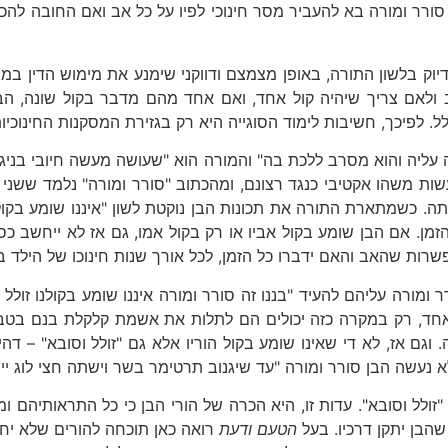
ן סורר ומורה בא להעביר מסר חינוכי לפיו על כל אב ואם החובה 
ך דיוק בלשון התורה, באופן מצמצם ודווקני שימנע את מימוש הדין במ
ב ולאם צריך שיהיה קול אחד, ואם אחד מהם מדבר בקול שונה, הבן 
לל. לפיכך, חשיבות לימוד הסוגייה היא רק בגזירת המסקנות החינוכ
עליה והוא מסרב ללכת בה" והמורה הוא "שעושה מעשה חיובי בניגוד
עשות משהו אקטיבי כנגד רצונם, ומהכתוב "סורר ומורה" נלמד ששני 
תה. כשמתארת התורה את תכונות הבן נוקטת לשון "איננו שומע בקול 
מן. אם הבן שומע בקול אביו או רק בקול אמו, גם אז לא ייחשב כסו
שרות שהאב והאם ידברו כל הזמן, לכל אורך שנות חינוכו של הילד ב
ומורה עליהם להעיד "בננו זה סורר ומורה איננו שומע בקולנו זולל
 אחד, רק במקרה כזה יכולים הם לתלות את אשמת קלקלת בנם בטבע
 וגם אז, לא די שאינו שומע בקול הוריו אלא גם "זולל וסובא" – ד
 נעשה הבן סורר ומורה "עד שיגנוב תרטימר בשר וישתה חצי לוג יין"
ולל וסובא". עדות זו, היא הכרה של הורי הבן כי כל התראותיהם 
הבן יתקן דרכיו. בעל
הטעם ודעת
רואה כאן תוכחה להורים שלא יחנ