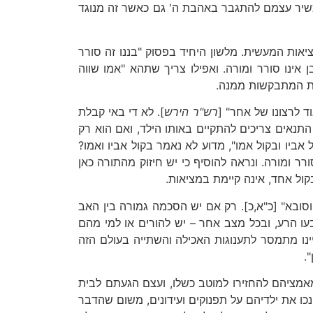
להכשיר עצמם להתגבר באהבת ה' גם כאשר זה מנוגד
ציאות המעשית. מלשון היחיד בפסוק "בננו זה סורר
אינו סורר ומורה. ואפילו צריך שתהא "אמו שווה
יות המתבקשות ממנה.
 לרצונו של אחר" [
רש"ר הירש
]. לא די באי קבלת
התנאים צריכים להתקיים באותו הילד, ואם הוא רק
אביו ובקול אמו", מדוע לא נאמר בקול אביו ואמו?
רר ומורה. ונראה להוסיף כי יש חיזוק מהתורה כאן
קול אחד, אינה קיימת במציאות.
 וסובא" [כ"א,כ]. רק אם יש הסכמה גמורה בין האב
ו הרע, ובכל מצב אחר – יש להורים או למי מהם
היינו מתמסר לתענוגות האכילה והשתייה בעולם הזה
.
ומאמציהם להחזירו למוטב כשלו, ועצם הגעתם לבית
כו את ילדיהם על תפנוקים ועידונים, משום שהדבר