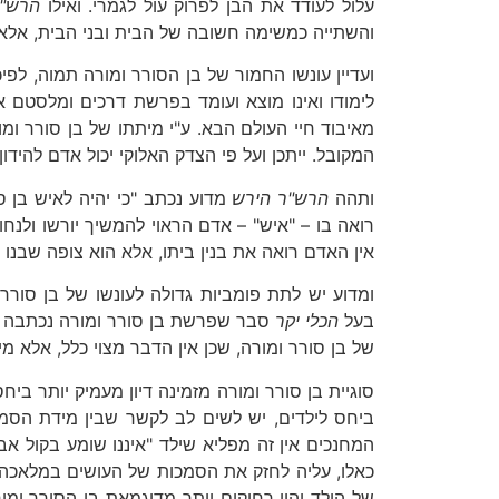
עלול לעודד את הבן לפרוק עול לגמרי. ואילו
הרש"ר
והשתייה כמשימה חשובה של הבית ובני הבית, אלא 
ועדיין עונשו החמור של בן הסורר ומורה תמוה, לפי
לימודו ואינו מוצא ועומד בפרשת דרכים ומלסטם את
מאיבוד חיי העולם הבא. ע"י מיתתו של בן סורר ומ
המקובל. ייתכן ועל פי הצדק האלוקי יכול אדם להידון
ותהה
הרש"ר הירש
מדוע נכתב "כי יהיה לאיש בן ס
רואה בו – "איש" – אדם הראוי להמשיך יורשו ולנחו
אין האדם רואה את בנין ביתו, אלא הוא צופה שבנו 
ומדוע יש לתת פומביות גדולה לעונשו של בן סור
בעל
הכלי יקר
סבר שפרשת בן סורר ומורה נכתבה "
של בן סורר ומורה, שכן אין הדבר מצוי כלל, אלא מי
סוגיית בן סורר ומורה מזמינה דיון מעמיק יותר ביח
ביחס לילדים, יש לשים לב לקשר שבין מידת הסמכ
המחנכים אין זה מפליא שילד "איננו שומע בקול אבי
כאלו, עליה לחזק את הסמכות של העושים במלאכה –
של הילד יהיו רחוקים יותר מדוגמאת בן הסורר ומו