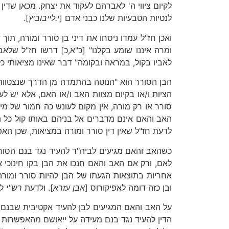
לקיום ציווי ה' לאברהם לעקוד את יצחק. מכאן שדי
לנטיות הטבעיות שלנו כבני אדם [
י.לייבוביץ
].
ואכן חז"ל עמדו ניסחו את דיני בן סורר ומורה, תו
ומרה איננו שומע בקלנו" [כ"א,כ] דרשו חז"ל שלא
לאביו בקול, במראה ובקומה" דבר שאינו מציאותי כ
הבן הסורר הוא "הנוטה בהתמדה מן הדרך שנצטווה 
הציות ו/או בקיום מצוות האב ו/או האם, אלא יש ל
סורר או רק מורה, אין מקום לעונש כה חמור של מי
האב והאם אינם מדברים אל בניהם באותו קול כל הז
לדעת חז"ל שאין דין סורר ומורה במציאות, שכן האפ
כשהאב והאם מגיעים לביה"ד להעיד נגד בנם הסורר 
לאם, ורק אם האב והאם חנכו את הבן בקו חינוכי
אחריות בתוצאות הגעתו של הבן להיות סורר ומורה.
ובן כזה דומה לאפיקורוס [
אבן עזרא
]. ולדעת
רש"י
לא
על האב והאם המגיעים לבן להעיד אקטיבית שבנם "ז
הדין להעיד נגד בנם מעידה על ייאושם מהאפשרות ש