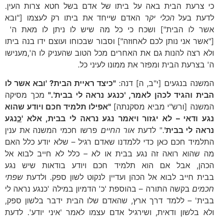
כי צרעת הבית באה על ביתו של אדם בשל חטא צרות העין.
לדעת בעל
הכלי יקר
האדם שייחד את ביתו רק לעצמו ["ובא
אשר לו הבית"] ושכח כי כל מה שיש לו ניתן לו מאת ה'
["אשר אני נותן לכם לאחוזה"] וסבור שבכוחו ועוצם ידו בנה ביתו
ולא רצה להנות גם את האחרים מכל הטוב שהעניק לו ה',מענישו
ה' בצרעת הבית ומפזר את ממונו לעיני כל.
המשנה בנגעים [י"ב, ה] דנה:
"כיצד ראיית הבית? 'ובא אשר לו
הבית והגיד לכהן לאמר, 'כנגע נראה לי בבית'."
מכך מסיקה
המשנה [ורש"י מביא מסקנתה]
"אפילו תלמיד חכם ויודע שהוא
נגע ודאי – לא יגזור ויאמר נגע נראה לי בבית, אלא '
כ
נגע
נראה לי בבית'
." לדעת
אור החיים
פרשו חכמי המשנה את ענין
התלמיד חכם כאן כדי ללמדנו שאדם רגיל – שלא יודע כלל האם
מה שהוא רואה זה נגע בבית או לא – כלל לא חייב לבוא אל
הכהן, אבל אם הוא תלמיד חכם ויודע בודאות שיש נגע
בבית חייב לבוא אל הכהן ועדיין לנקוט לשון ספק. ולדעת
שפתי
חכמים
בקשה התורה – בהוספת 'כ' הדמיון במילה 'כנגע נראה לי
בבית' – ללמד דרך ארץ, שהאדם שלו הבית ידבר בלשון ספק,
ולא בלשון ודאית, ושירגיל אדם עצמו לאמר 'איני יודע'. לדעת