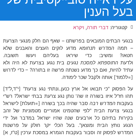
בעל הענין
קטגוריה:
דברי תורה
,
ויקרא
בנגעי הבתים המובאים בפרשתנו – שאף הם חלק מנגעי הצרעת
– תמה
המדרש תנחומא
מדוע לוקים העצים והאבנים שלא
חטאו? ומשיב: כדי שיראו בעליהם ויעשו תשובה.
ולדעת
התוספתא למסכת נגעים
בית נגוע בצרעת לא היה ולא
עתיד להיות, ואם כך מדוע נשנתה פרשה זו בתורה? – כדי לדרוש
[=ללמוד] אותה ולקבל שכר לימודה.
על הפסוק "כי תבואו אל ארץ כנען..ונתתי נגע צרעת" [י"ד,ל"ד]
תהו חז"ל איזו בשורה זו שה' נותן נגע צרעת בבתי ישראל? רש"י
בעקבות
המדרש רבה
סבר שהיה בכך בשורה [=תועלת] לישראל
בנגעי צרעת הבית "לפי שהטמינו אמוריים מטמוניות של זהב
בקירות בתיהם כל ארבעים שנה שהיו ישראל במדבר ועל ידי
הנגע נותץ הבית ומוצאן". בעל
הכלי יקר
חולק על פרשנות
המדרש לפסוק זה וסבור בעקבות הגמרא במסכת ערכין [ט"ז, א]