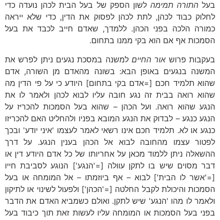
בעל
התורה תמימה
לשון הספק של בעל הבית לכהן נועדה כדי
לחלוק כבוד לכהן, לתת לכהן לפסוק את הדין, כדי שלא ייראה
כמורה הלכה בפני הכהן. ללמדך, שאדם חייב לכבד את בעל
הסמכות אף אם הוא בקי ממנו בתחום.
בעקבות פרוש
אור החיים
למשנה במסכת נגעים ניתן לפרש את
המשנה בנגעים באופן הבא: בשונה מהאדם מן השורה, אדם
שהוא תלמיד חכם [=אדם בקי בתחום] היודע כי על פי הדין מה
שהוא רואה בבית זה נגע חובה עליו לבוא לכהן ולאמר לו את
הנגע שהוא רואה. ועל הכהן – שהוא בעל הסמכות להכריז על
הנגע כנגע – לבדוק את הנגע המובא בפניו ולהחליט האם להכריזו
כנגע או לא. תלמיד חכם אינו רשאי לאמר לעצמו 'איני יודע' ובכך
לפטור עצמו מהחובה לבוא אל הכהן בענין הנגע. על דרך
ההשאלה ניתן ללמוד מכאן על אחריותו של כל אדם היודע דין או
דבר מסוים שיש בו לתקן עוולה [='הנגע'] הנוגע לסביבת חייו
[='אשר לו הבית'] לבוא – אף ביוזמתו – אל המומחה או בעל
הסמכות והיכולת לקבל החלטה [='הכהן'] ולפעול לשינוי או לתיקון
ולאמר לו מהו 'הנגע' שיש לתקן. ואולם כשמביא האדם את הדבר
בפני בעל הסמכות או המומחה עליו לעשות זאת תוך כיבוד בעל