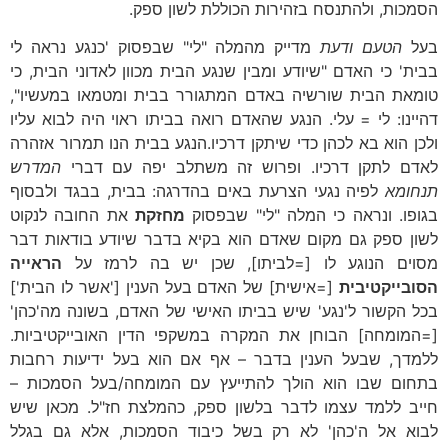
הסמכות, ולהתנסח בזהירות הכוללת לשון ספק.
בעל
הטעם ודעת
מדייק מהמלה "לי" שבפסוק 'כנגע נראה לי
בבית' כי האדם "שיודע ומבין שנגע הבית מכוון לאדוני הבית, כי
טומאת הבית שורשיה באדם המתגורר בבית ומטמאו במעשיו",
דהיינו: לי = עלי. הנגע שהאדם רואה בביתו ראוי היה לבוא עליו
ולכן הוא בא לכהן כדי שיתקן דרכיו.הנגע בבית הנו תמרור אזהרה
לאדם לתקן דרכיו. ופרוש זה משתלב יפה עם דברי
המדרש
תנחומא
לפיה נגעי הצרעת באים בהדרגה: בבית, בבגד ולבסוף
בגופו. ונראה כי המלה "לי" שבפסוק
מחזקת
את החובה לנקוט
לשון ספק גם מקום שאדם הוא בקיא בדבר שיודע בודאות דבר
מסוים הנוגע לו [=לביתו], שכן יש בה לרמז על
הראייה
הסובייקטיבית
[=אישית] של האדם בעל הענין ['אשר לו הבית']
בכל הקשור ל'נגע' שיש בביתו האישי של האדם, בשונה מה'כהן'
[=המומחה] הבוחן את המקרה במשקפי הדין האובייקטיביות.
ללמדך, שבעל הענין בדבר – אף אם הוא בעל ידיעות רחבות
בתחום שבו הוא הולך להתייעץ עם המומחה/בעל הסמכות –
חייב ללמד עצמו לדבר בלשון ספק, כהמלצת חז"ל. מכאן שיש
לבוא אל ה'כהן' לא רק בשל כיבוד הסמכות, אלא גם בגלל