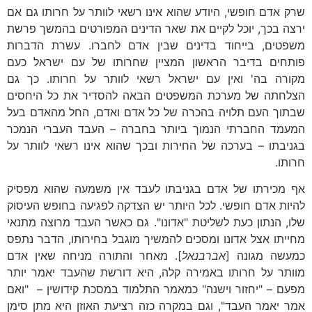
שרק אדם חופשי, היודע שהוא אינו רשאי לוותר על חרותו גם אם
ירצה בכך, יוכל לקיים את שאר הדינים המפורטים בהמשך פרשת
משפטים, בייחוד בדינים שבין אדם לחברו. עשרת הדברות
פותחים בדיבר הראשון המציין שחרותו של עם ישראל כעם
מקורה בה' ואין עם ישראל רשאי לוותר על חרותו. כך גם
הצלחתה של מערכת המשפטים הבאה להסדיר את כל היחסים
שבתוך העם תלויה בהכרה של כל אדם ואדם, החל מהאדם בעל
המעמד החברתי הנמוך ביותר בחברה – העבד העברי הנמכר
בגניבתו – בערכה של החירות ובכך שהוא אינו רשאי לוותר על
חרותו.
אף מכירתו של אדם בגניבתו לעבד אין משמעה שהוא מפסיק
להיות אדם חופשי. לכל היותר יש הצדקה לפגיעה בחופש העיסוק
שלו, הנתון כעת לשליטת "אדונו". גם כאשר העבד מרוצה מתנאי
מחייתו אצל אדונו ומסכים להמשיך מוגבל בחירותו, הדבר נתפס
כמעשה מגונה [
אברבנאל
]. מאחר והתורה מניחה שאין אדם
מוותר על חרותו באמירה קלה, היא דורשת שהעבד יאמר יותר
מפעם – "יחזור וישנה" כמאמר התלמוד במסכת קידושין – "ואם
אמר יאמר העבד", וגם במקרה כזה רציעת האוזן היא מתן סימן