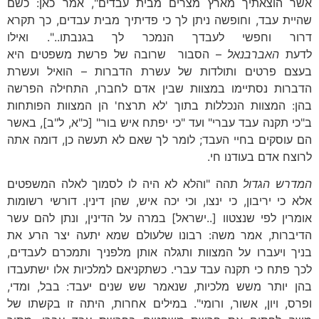
אשר הוצאתיך מארץ מצרים מבית עבדים", אמר כאן: כשם
שהיית עבד, וחופשה ניתן לך כי פדיתיך מבית עבדים, כך תקרא
דרור וחפשי לעבדך הנמכר לך בגנבתו..". ואילו
לדעת
האברבנאל
– הסבור שרובה של פרשת משפטים היא
בעצם פרטים ותולדות של עשרת הדברות – הואיל ועשרת
הדברות נסתיימו במצוות שבין אדם לחברו, התחילה הפרשה
בהן: המצוות הנכללות בתוך 'לא תרצח' הן המצוות הפותחות
ב"כי תקנה עבד עברי" ועד "כי יפתח איש בור" [כ"א, ל"ב], באשר
הם עוסקים בחיי העבד; לומר לך שאם לא תעשה כן, דומה אתה
לרוצח אדם בעודנו חי.
המדרש הגדול
תהה "והלא לא היה לו לסמוך לאלה המשפטים
אלא כי יריבון, כי ינצו, וכי יכה איש, שהן דינין. דורשי רשומות
אומרין לפי שנצטוו [..ישראל] במרה על הדינין, ונתן להם עשר
הדיברות, אמר משה: רבונו שלעולם שמא יתעה יצר הרע את
בניך ויעברו על המצוות ותגלה אותן מלפניך ותמכרם לעבדים,
לכך פתח כי תקנה עבד עברי. כשתקניאם למלכיות אלו ישתעבדו
בהן יותר משש מלכיות, שנאמר שש שנים יעבד: בבל, ומדי,
ופרס, ויון, אשור, ורומי". במילים אחרות, היתה זו בקשתו של