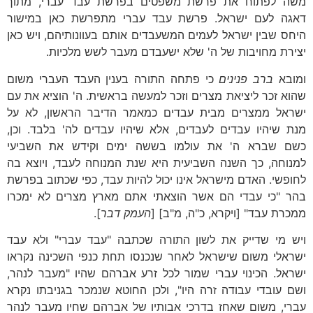
משה לפתוח את פרשת משפטים בפרשת עבד עברי, מתוך
דאגה לעם ישראל. פרשת עבד עברי מתפרשת כאן במישור
היחס שבין ישראל לעמים המשעבדים אותם בעוונותיהם, ויש כאן
יצירת מחויבות של ה' שלא ישעבדם מעבר לשש מלכיות.
ומובא
ברב פנינים
כי פתחה התורה בענין העבד העברי משום
שהוא זכר ליציאת מצרים וזכר למעשה בראשית. ה' הוציא את עם
ישראל ממצרים מבית עבדים כמאמר הדיבר הראשון, לא על
מנת שיהיו עבדים לעבדים, אלא שיהיו עבדים לה' בלבד. וכן,
כשם שברא ה' את עולמו בששה ימים וקידש את השביעי
למנוחה, כך השנה השביעית היא שנת המנוחה לעבד, ויוצא בה
לחופשי. האדם מישראל אינו יכול להיות עבד, כפי שכתוב בפרשת
בהר "כי עבדי הם אשר הוצאתי אתם מארץ מצרים לא ימכרו
ממכרת עבד" [ויקרא, כ"ה, מ"ב] [
העמק דבר
].
ויש מי שדייק את לשון התורה שכתבה "עבד עברי" ולא עבד
ישראלי משום שישראל לאחר שנכנסו תחת כנפי השכינה נקראו
ישראל. הכינוי עברי שמור לכל זרע אברהם שהיו "מעבר לנהר,
ושם עובדי עבודה זרה היו", ולכן החוטא שנמכר בגניבתו נקרא
עברי, משום שאחז בדרכי אבותיו של אברהם שחיו מעבר לנהר