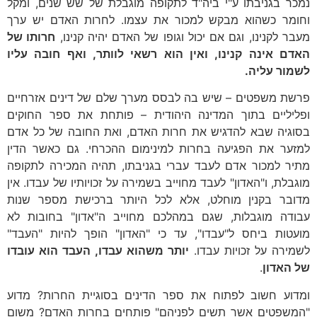
נמכר בגניבתו ע"י ביה"ד לתקופה מוגבלת של שש שנים, ומקל
וחומר כשהוא מבקש למכור את עצמו. לחרות האדם יש ערך
מעבר לקנינו, וגם אם יכול וגופו של האדם יהיה קנינו,
חרותו של
האדם אינה קנינו, ואין הוא רשאי לוותר, ואף חובה עליו
לשמור עליה.
פרשת משפטים – שיש בה לבסס מערך שלם של דינים אזרחיים
ופליליים בתוך המדינה היהודית – פותחת את ספר החוקים
בסוגיה שבא להדגיש את חרות האדם, ואת החובה של כל אדם
למזער את הפגיעה בחרות למינימום ההכרחי. גם כאשר הדין
מתיר למכור אדם לעבד עברי בגניבתו, תהיה המכירה לתקופה
מוגבלת, ו"האדון" לעבד מחוייב בשמירה על זכויותיו של עבדו. אין
מדובר בקנין מוחלט, אלא לכל היותר ברכישת מספר שנות
עבודה מוגבלות, שגם במהלכם מחוייב ה"אדון" בחובות לא
מועטות ביחס ל"עבדו", עד כי "האדון" הופך להיות "העבד"
לשמירה על זכויות עבדו.
יותר משהוא עבדו, העבד הוא עובדו
של האדון
.
ומדוע חשוב לפתוח את ספר הדינים בסוגיית החרות? מדוע
"המשפטים אשר תשים לפניהם" פותחים בחרות האדם? משום