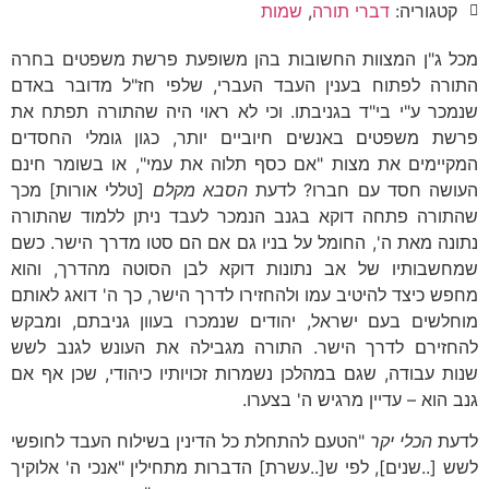
קטגוריה:
דברי תורה
,
שמות
מכל ג"ן המצוות החשובות בהן משופעת פרשת משפטים בחרה
התורה לפתוח בענין העבד העברי, שלפי חז"ל מדובר באדם
שנמכר ע"י בי"ד בגניבתו. וכי לא ראוי היה שהתורה תפתח את
פרשת משפטים באנשים חיוביים יותר, כגון גומלי החסדים
המקיימים את מצות "אם כסף תלוה את עמי", או בשומר חינם
העושה חסד עם חברו? לדעת
הסבא מקלם
[טללי אורות] מכך
שהתורה פתחה דוקא בגנב הנמכר לעבד ניתן ללמוד שהתורה
נתונה מאת ה', החומל על בניו גם אם הם סטו מדרך הישר. כשם
שמחשבותיו של אב נתונות דוקא לבן הסוטה מהדרך, והוא
מחפש כיצד להיטיב עמו ולהחזירו לדרך הישר, כך ה' דואג לאותם
מוחלשים בעם ישראל, יהודים שנמכרו בעוון גניבתם, ומבקש
להחזירם לדרך הישר. התורה מגבילה את העונש לגנב לשש
שנות עבודה, שגם במהלכן נשמרות זכויותיו כיהודי, שכן אף אם
גנב הוא – עדיין מרגיש ה' בצערו.
לדעת
הכלי יקר
"הטעם להתחלת כל הדינין בשילוח העבד לחופשי
לשש [..שנים], לפי ש[..עשרת] הדברות מתחילין "אנכי ה' אלוקיך