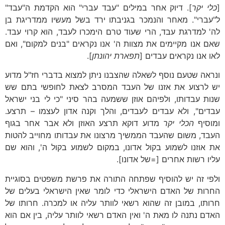
[
כלי יקר
]. דיוק אחר במילים "עבד עברי" הוא הקדמת ה"עבד"
ל"עברי". מאחר והנמכר בגניבתו ירד בשל מעשיו ממדריגת בן
לה' למדרגת עבד, הרי שעוד טרם הימכרו לעבד, הוא קרוי עבד.
שאם אנו מקיימים את מצוות ה' אנו נקראים "בנים למקום", ואם
לאו אנו נקראים עבדים [
תפארת יהונתן
].
ונראה שטעם נוסף לשאלה שהצבנו ניתן למצוא בדברי חז"ל מדוע
יש לרצוע את אזנו של העבד המסרב לצאת לחופשי בתם שש
שנות עבדותו, ולפיהם אוזן ששמעה בהר סיני "כי לי בני ישראל
עבדים", ולא עבדים לעבדים, והלך וקנה אדון לעצמו – תרצע.
ומוסיף
הכלי יקר
מדוע דוקא תרצע האוזן ולא אבר אחר בגוף
העבד, משום שהעבד הממשיך מרצונו את עבדותו מחוייב להטות
את אוזנו לשמוע בקול אדונו, במקום לשמוע בקול ה', והוא שם
עליו רשות אחרים [=של אדונו].
ולפי זה יש להוסיף שפתחה התורה את פרשת משפטים בסוגיית
החרות של האדם הישראלי כדי לומר שאין הישראלי בעלים של
חרותו, במובן זה שהוא רשאי לוותר עליה או למכרה. חרותו של
האדם נתנה לו מאת ה' ואין האדם רשאי לוותר עליה, בין אם הוא